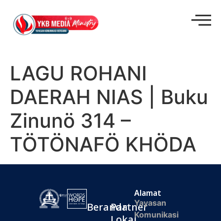
LAGU ROHANI
DAERAH NIAS | Buku
Zinunö 314 –
TÖTÖNAFÖ KHÖDA
Alamat
Yayasan
Beranda
Partner
Komunikasi
Lokal