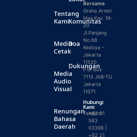
Bersama
Graha Arteri
Tentang
Mas Kav. 19-
Kami
Komunitas
20
Jl.Panjang
No.68
Media
Doa
Kedoya –
Cetak
Jakarta
11520
Dukungan
P.O. Box
Media
7113 JKB-TU
Audio
Jakarta
Visual
11071
Hubungi
Kami
Renungan
Telepon:
+62 21
Bahasa
583
Daerah
03398 |
+62 21