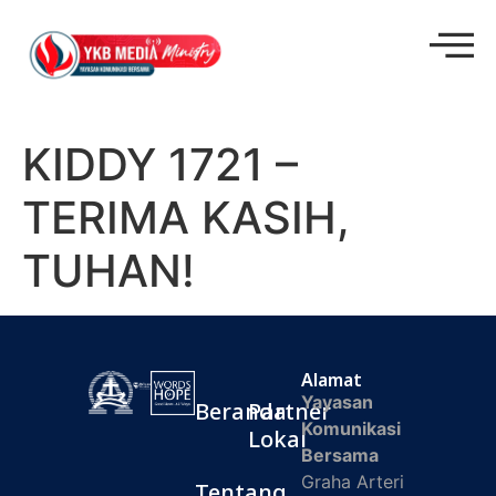
KIDDY 1721 –
TERIMA KASIH,
TUHAN!
Alamat
Yayasan
Beranda
Partner
Komunikasi
Lokal
Bersama
Graha Arteri
Tentang