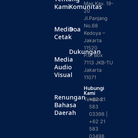
Mas Kav. 19-
Kami
Komunitas
20
Jl.Panjang
No.68
Media
Doa
Kedoya –
Cetak
Jakarta
11520
Dukungan
P.O. Box
Media
7113 JKB-TU
Audio
Jakarta
Visual
11071
Hubungi
Kami
Renungan
Telepon:
+62 21
Bahasa
583
Daerah
03398 |
+62 21
583
03498