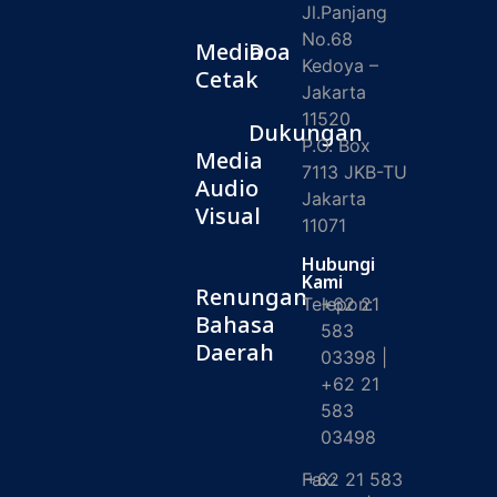
Jl.Panjang
No.68
Media
Doa
Kedoya –
Cetak
Jakarta
11520
Dukungan
P.O. Box
Media
7113 JKB-TU
Audio
Jakarta
Visual
11071
Hubungi
Kami
Renungan
Telepon:
+62 21
Bahasa
583
Daerah
03398 |
+62 21
583
03498
Fax:
+62 21 583