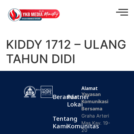
KIDDY 1712 – ULANG
TAHUN DIDI
Alamat
Yayasan
Beranda
Partner
Komunikasi
Lokal
Bersama
Graha Arteri
Tentang
Mas Kav. 19-
Kami
Komunitas
20