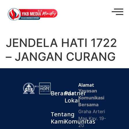
JENDELA HATI 1722
– JANGAN CURANG
Alamat
Yayasan
Beranda
Partner
Komunikasi
Lokal
Bersama
Graha Arteri
Tentang
Mas Kav. 19-
Kami
Komunitas
20