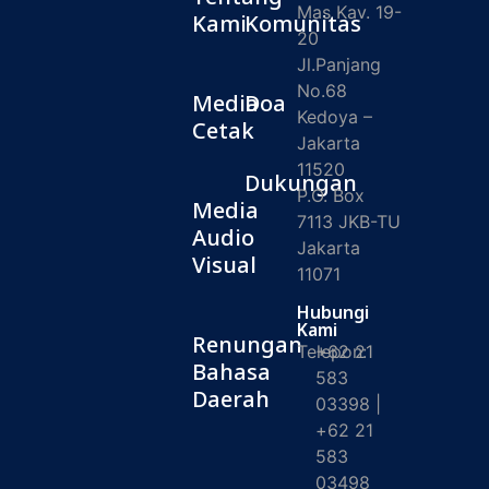
Mas Kav. 19-
Kami
Komunitas
20
Jl.Panjang
No.68
Media
Doa
Kedoya –
Cetak
Jakarta
11520
Dukungan
P.O. Box
Media
7113 JKB-TU
Audio
Jakarta
Visual
11071
Hubungi
Kami
Renungan
Telepon:
+62 21
Bahasa
583
Daerah
03398 |
+62 21
583
03498