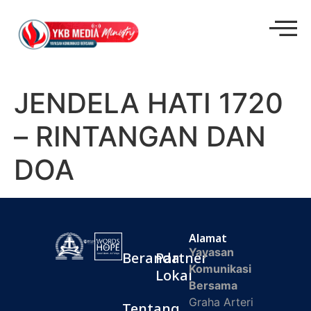
JENDELA HATI 1720
– RINTANGAN DAN
DOA
Alamat
Yayasan
Beranda
Partner
Komunikasi
Lokal
Bersama
Graha Arteri
Tentang