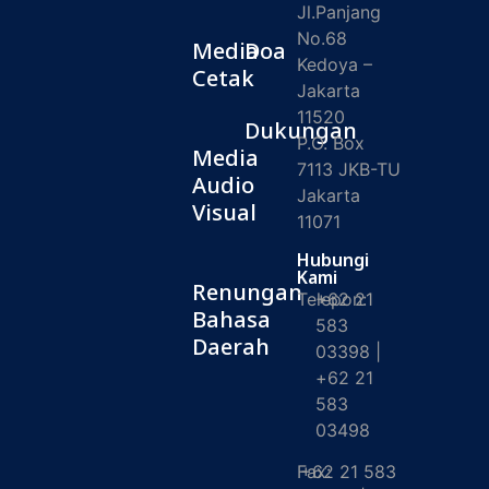
Jl.Panjang
No.68
Media
Doa
Kedoya –
Cetak
Jakarta
11520
Dukungan
P.O. Box
Media
7113 JKB-TU
Audio
Jakarta
Visual
11071
Hubungi
Kami
Renungan
Telepon:
+62 21
Bahasa
583
Daerah
03398 |
+62 21
583
03498
Fax:
+62 21 583