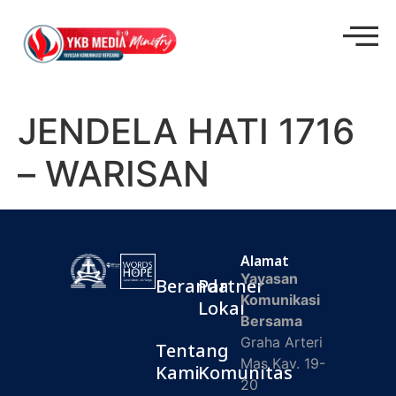
JENDELA HATI 1716
– WARISAN
Alamat
Yayasan
Beranda
Partner
Komunikasi
Lokal
Bersama
Graha Arteri
Tentang
Mas Kav. 19-
Kami
Komunitas
20