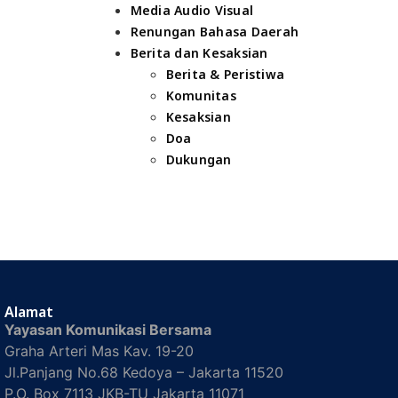
Media Audio Visual
Renungan Bahasa Daerah
Berita dan Kesaksian
Berita & Peristiwa
Komunitas
Kesaksian
Doa
Dukungan
Alamat
Yayasan Komunikasi Bersama
Graha Arteri Mas Kav. 19-20
Jl.Panjang No.68 Kedoya – Jakarta 11520
P.O. Box 7113 JKB-TU Jakarta 11071