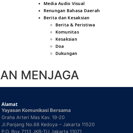
Media Audio Visual
Renungan Bahasa Daerah
Berita dan Kesaksian
Berita & Peristiwa
Komunitas
Kesaksian
Doa
Dukungan
UHAN MENJAGA
Alamat
Yayasan Komunikasi Bersama
Graha Arteri Mas Kav. 19-20
Jl.Panjang No.68 Kedoya – Jakarta 11520
P.O. Box 7113 JKB-TU Jakarta 11071