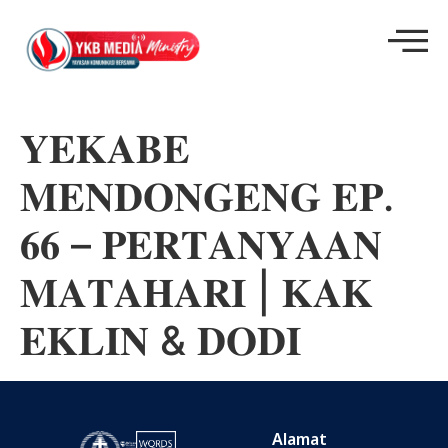
𝐘𝐄𝐊𝐀𝐁𝐄
𝐌𝐄𝐍𝐃𝐎𝐍𝐆𝐄𝐍𝐆 𝐄𝐏.
𝟔𝟔 – 𝐏𝐄𝐑𝐓𝐀𝐍𝐘𝐀𝐀𝐍
𝐌𝐀𝐓𝐀𝐇𝐀𝐑𝐈 | 𝐊𝐀𝐊
𝐄𝐊𝐋𝐈𝐍 & 𝐃𝐎𝐃𝐈
Alamat