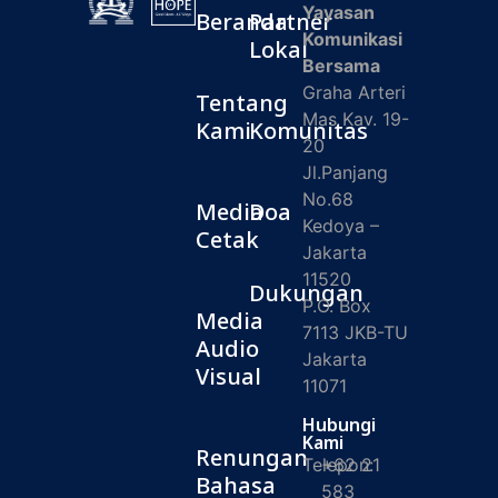
Yayasan
Beranda
Partner
Komunikasi
Lokal
Bersama
Graha Arteri
Tentang
Mas Kav. 19-
Kami
Komunitas
20
Jl.Panjang
No.68
Media
Doa
Kedoya –
Cetak
Jakarta
11520
Dukungan
P.O. Box
Media
7113 JKB-TU
Audio
Jakarta
Visual
11071
Hubungi
Kami
Renungan
Telepon:
+62 21
Bahasa
583