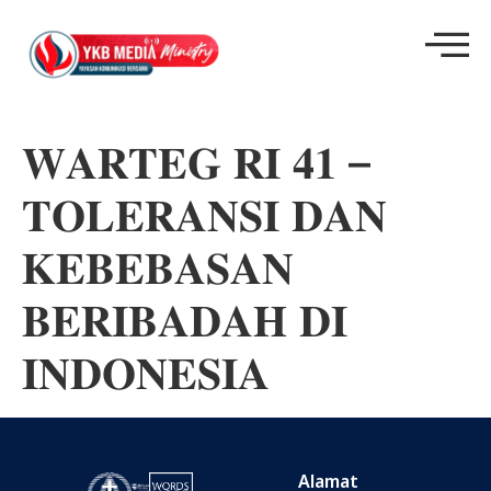
𝐖𝐀𝐑𝐓𝐄𝐆 𝐑𝐈 𝟒𝟏 –
𝐓𝐎𝐋𝐄𝐑𝐀𝐍𝐒𝐈 𝐃𝐀𝐍
𝐊𝐄𝐁𝐄𝐁𝐀𝐒𝐀𝐍
𝐁𝐄𝐑𝐈𝐁𝐀𝐃𝐀𝐇 𝐃𝐈
𝐈𝐍𝐃𝐎𝐍𝐄𝐒𝐈𝐀
Alamat