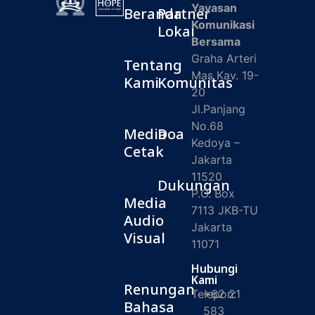
Yayasan
Beranda
Partner
Komunikasi
Lokal
Bersama
Graha Arteri
Tentang
Mas Kav. 19-
Kami
Komunitas
20
Jl.Panjang
No.68
Media
Doa
Kedoya –
Cetak
Jakarta
11520
Dukungan
P.O. Box
Media
7113 JKB-TU
Audio
Jakarta
Visual
11071
Hubungi
Kami
Renungan
Telepon:
+62 21
Bahasa
583