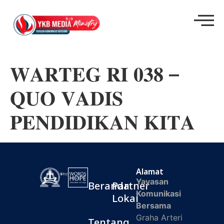
𝐖𝐀𝐑𝐓𝐄𝐆 𝐑𝐈 𝟎𝟑𝟖 –
𝐐𝐔𝐎 𝐕𝐀𝐃𝐈𝐒
𝐏𝐄𝐍𝐃𝐈𝐃𝐈𝐊𝐀𝐍 𝐊𝐈𝐓𝐀
Alamat
Yayasan
Beranda
Partner
Komunikasi
Lokal
Bersama
Graha Arteri
Tentang