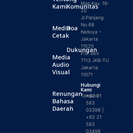
Mas Kav. 19-
Kami
Komunitas
20
Jl.Panjang
No.68
Media
Doa
Kedoya –
Cetak
Jakarta
11520
Dukungan
P.O. Box
Media
7113 JKB-TU
Audio
Jakarta
Visual
11071
Hubungi
Kami
Renungan
Telepon:
+62 21
Bahasa
583
Daerah
03398 |
+62 21
583
03498