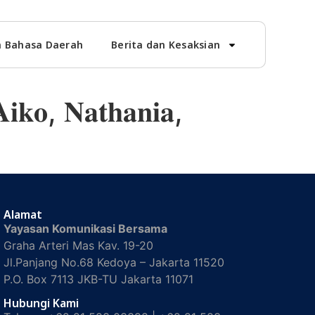
 Bahasa Daerah
Berita dan Kesaksian
𝐨, 𝐍𝐚𝐭𝐡𝐚𝐧𝐢𝐚,
Alamat
Yayasan Komunikasi Bersama
Graha Arteri Mas Kav. 19-20
Jl.Panjang No.68 Kedoya – Jakarta 11520
P.O. Box 7113 JKB-TU Jakarta 11071
Hubungi Kami