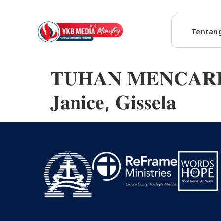
Tentan
𝐓𝐔𝐇𝐀𝐍 𝐌𝐄𝐍𝐂𝐀𝐑𝐈𝐊
𝐉𝐚𝐧𝐢𝐜𝐞, 𝐆𝐢𝐬𝐬𝐞𝐥𝐚