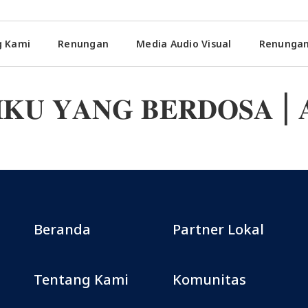
g Kami
Renungan
Media Audio Visual
Renungan
𝐔 𝐘𝐀𝐍𝐆 𝐁𝐄𝐑𝐃𝐎𝐒𝐀 | 𝐀𝐢𝐤
Beranda
Partner Lokal
Tentang Kami
Komunitas