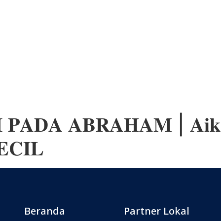
𝐏𝐀𝐃𝐀 𝐀𝐁𝐑𝐀𝐇𝐀𝐌 | 𝐀𝐢𝐤𝐨, 𝐍
𝐄𝐂𝐈𝐋
Beranda
Partner Lokal