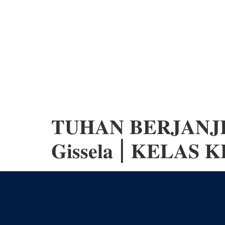
𝐓𝐔𝐇𝐀𝐍 𝐁𝐄𝐑𝐉𝐀𝐍𝐉𝐈 
𝐆𝐢𝐬𝐬𝐞𝐥𝐚 | 𝐊𝐄𝐋𝐀𝐒 𝐊