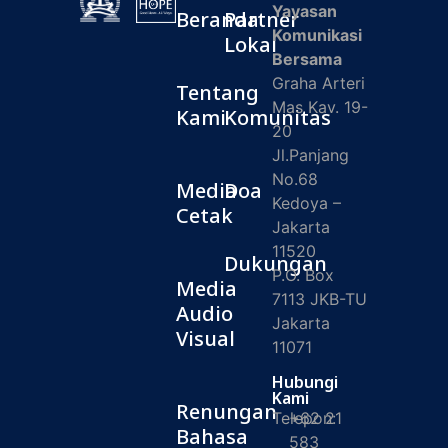
Yayasan
Beranda
Partner
Komunikasi
Lokal
Bersama
Graha Arteri
Tentang
Mas Kav. 19-
Kami
Komunitas
20
Jl.Panjang
No.68
Media
Doa
Kedoya –
Cetak
Jakarta
11520
Dukungan
P.O. Box
Media
7113 JKB-TU
Audio
Jakarta
Visual
11071
Hubungi
Kami
Renungan
Telepon:
+62 21
Bahasa
583