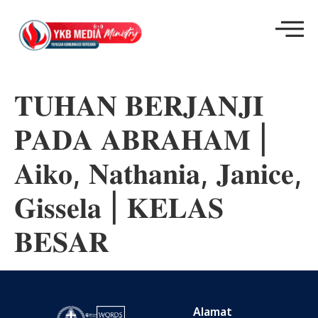
𝐓𝐔𝐇𝐀𝐍 𝐁𝐄𝐑𝐉𝐀𝐍𝐉𝐈
𝐏𝐀𝐃𝐀 𝐀𝐁𝐑𝐀𝐇𝐀𝐌 |
𝐀𝐢𝐤𝐨, 𝐍𝐚𝐭𝐡𝐚𝐧𝐢𝐚, 𝐉𝐚𝐧𝐢𝐜𝐞,
𝐆𝐢𝐬𝐬𝐞𝐥𝐚 | 𝐊𝐄𝐋𝐀𝐒
𝐁𝐄𝐒𝐀𝐑
Alamat