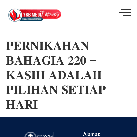
𝐏𝐄𝐑𝐍𝐈𝐊𝐀𝐇𝐀𝐍
𝐁𝐀𝐇𝐀𝐆𝐈𝐀 𝟐𝟐𝟎 –
𝐊𝐀𝐒𝐈𝐇 𝐀𝐃𝐀𝐋𝐀𝐇
𝐏𝐈𝐋𝐈𝐇𝐀𝐍 𝐒𝐄𝐓𝐈𝐀𝐏
𝐇𝐀𝐑𝐈
Alamat