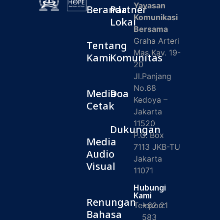
Yayasan
Beranda
Partner
Komunikasi
Lokal
Bersama
Graha Arteri
Tentang
Mas Kav. 19-
Kami
Komunitas
20
Jl.Panjang
No.68
Media
Doa
Kedoya –
Cetak
Jakarta
11520
Dukungan
P.O. Box
Media
7113 JKB-TU
Audio
Jakarta
Visual
11071
Hubungi
Kami
Renungan
Telepon:
+62 21
Bahasa
583