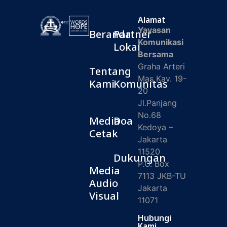
Alamat
Yayasan
Beranda
Partner
Komunikasi
Lokal
Bersama
Graha Arteri
Tentang
Mas Kav. 19-
Kami
Komunitas
20
Jl.Panjang
No.68
Media
Doa
Kedoya –
Cetak
Jakarta
11520
Dukungan
P.O. Box
Media
7113 JKB-TU
Audio
Jakarta
Visual
11071
Hubungi
Kami