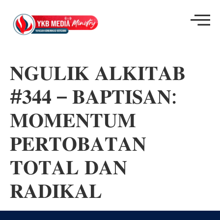
𝐍𝐆𝐔𝐋𝐈𝐊 𝐀𝐋𝐊𝐈𝐓𝐀𝐁
#𝟑𝟒𝟒 – 𝐁𝐀𝐏𝐓𝐈𝐒𝐀𝐍:
𝐌𝐎𝐌𝐄𝐍𝐓𝐔𝐌
𝐏𝐄𝐑𝐓𝐎𝐁𝐀𝐓𝐀𝐍
𝐓𝐎𝐓𝐀𝐋 𝐃𝐀𝐍
𝐑𝐀𝐃𝐈𝐊𝐀𝐋