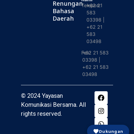
Renungan
Telepon:
+62 21
Bahasa
583
Daerah
03398 |
+62 21
583
03498
Fax:
+62 21 583
03398 |
+62 21 583
03498
© 2024 Yayasan
Komunikasi Bersama. All
rights reserved.
Dukungan