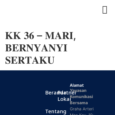
𝐊𝐊 𝟑𝟔 – 𝐌𝐀𝐑𝐈,
𝐁𝐄𝐑𝐍𝐘𝐀𝐍𝐘𝐈
𝐒𝐄𝐑𝐓𝐀𝐊𝐔
Alamat
Yayasan
Beranda
Partner
Komunikasi
Lokal
Bersama
Graha Arteri
Tentang