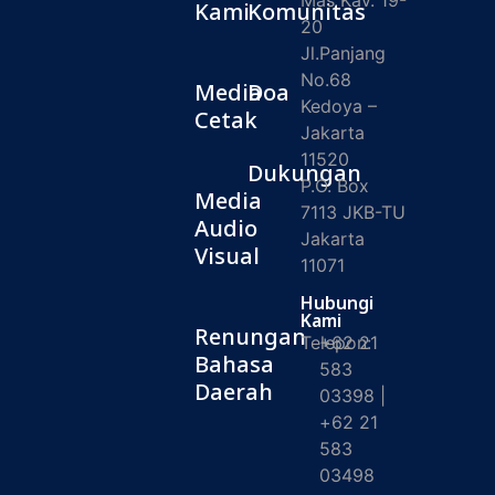
Mas Kav. 19-
Kami
Komunitas
20
Jl.Panjang
No.68
Media
Doa
Kedoya –
Cetak
Jakarta
11520
Dukungan
P.O. Box
Media
7113 JKB-TU
Audio
Jakarta
Visual
11071
Hubungi
Kami
Renungan
Telepon:
+62 21
Bahasa
583
Daerah
03398 |
+62 21
583
03498