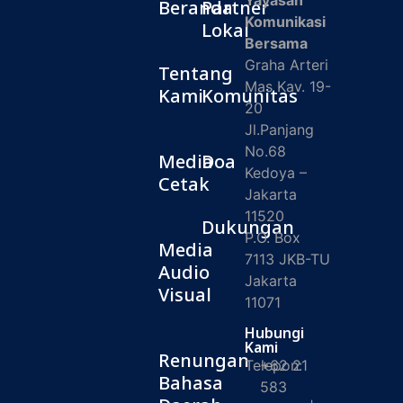
Yayasan
Beranda
Partner
Komunikasi
Lokal
Bersama
Graha Arteri
Tentang
Mas Kav. 19-
Kami
Komunitas
20
Jl.Panjang
No.68
Media
Doa
Kedoya –
Cetak
Jakarta
11520
Dukungan
P.O. Box
Media
7113 JKB-TU
Audio
Jakarta
Visual
11071
Hubungi
Kami
Renungan
Telepon:
+62 21
Bahasa
583