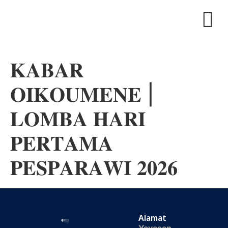
𝐊𝐀𝐁𝐀𝐑
𝐎𝐈𝐊𝐎𝐔𝐌𝐄𝐍𝐄 |
𝐋𝐎𝐌𝐁𝐀 𝐇𝐀𝐑𝐈
𝐏𝐄𝐑𝐓𝐀𝐌𝐀
𝐏𝐄𝐒𝐏𝐀𝐑𝐀𝐖𝐈 𝟐𝟎𝟐𝟔
Alamat