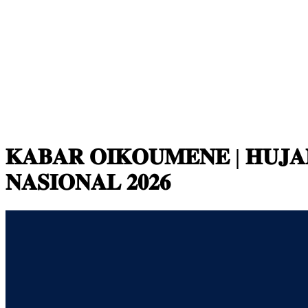
𝐊𝐀𝐁𝐀𝐑 𝐎𝐈𝐊𝐎𝐔𝐌𝐄𝐍𝐄 | 𝐇𝐔𝐉𝐀
𝐍𝐀𝐒𝐈𝐎𝐍𝐀𝐋 𝟐𝟎𝟐𝟔