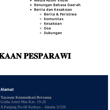
Media Audio Visual
Renungan Bahasa Daerah
Berita dan Kesaksian
Berita & Peristiwa
Komunitas
Kesaksian
Doa
Dukungan
𝐊𝐀𝐀𝐍 𝐏𝐄𝐒𝐏𝐀𝐑𝐀𝐖𝐈
Alamat
Yayasan Komunikasi Bersama
Graha Arteri Mas Kav. 19-20
Jl.Panjang No.68 Kedoya – Jakarta 11520