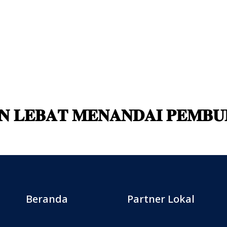
𝐍 𝐋𝐄𝐁𝐀𝐓 𝐌𝐄𝐍𝐀𝐍𝐃𝐀𝐈 𝐏𝐄𝐌𝐁𝐔
Beranda
Partner Lokal