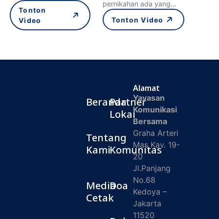
pernikahan ada yang…
Tonton
Tonton Video
Video
Alamat
Yayasan
Beranda
Partner
Komunikasi
Lokal
Bersama
Graha Arteri
Tentang
Mas Kav. 19-
Kami
Komunitas
20
Jl.Panjang
No.68
Media
Doa
Kedoya –
Cetak
Jakarta
11520