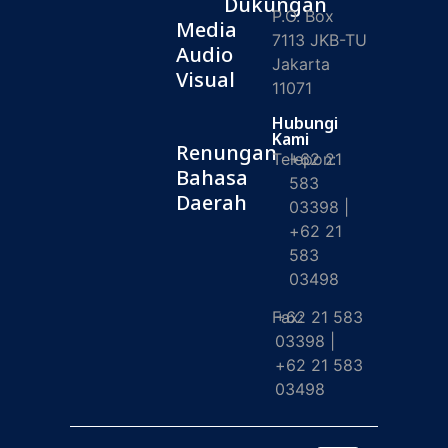
Dukungan
P.O. Box
Media
7113 JKB-TU
Audio
Jakarta
Visual
11071
Hubungi
Kami
Renungan
Telepon:
+62 21
Bahasa
583
Daerah
03398 |
+62 21
583
03498
Fax:
+62 21 583
03398 |
+62 21 583
03498