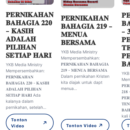
𝐏𝐄𝐑𝐍𝐈𝐊𝐀𝐇𝐀𝐍
𝐏
𝐏𝐄𝐑𝐍𝐈𝐊𝐀𝐇𝐀𝐍
𝐁𝐀𝐇𝐀𝐆𝐈𝐀 𝟐𝟐𝟎
𝐁
𝐁𝐀𝐇𝐀𝐆𝐈𝐀 𝟐𝟏𝟗 –
– 𝐊𝐀𝐒𝐈𝐇
– 
𝐌𝐄𝐍𝐔𝐀
𝐀𝐃𝐀𝐋𝐀𝐇
𝐏
𝐁𝐄𝐑𝐒𝐀𝐌𝐀
𝐏𝐈𝐋𝐈𝐇𝐀𝐍
𝐓
YKB Media Ministry
𝐒𝐄𝐓𝐈𝐀𝐏 𝐇𝐀𝐑𝐈
𝐏
Mempersembahkan:
𝐁
𝐏𝐄𝐑𝐍𝐈𝐊𝐀𝐇𝐀𝐍 𝐁𝐀𝐇𝐀𝐆𝐈𝐀
YKB Media Ministry
𝟐𝟏𝟗 - 𝐌𝐄𝐍𝐔𝐀 𝐁𝐄𝐑𝐒𝐀𝐌𝐀
Mempersembahkan:
YKB 
Dalam pernikahan Kristen
𝐏𝐄𝐑𝐍𝐈𝐊𝐀𝐇𝐀𝐍
Mem
kita diajak untuk dapt
𝐁𝐀𝐇𝐀𝐆𝐈𝐀 𝟐𝟐𝟎 - 𝐊𝐀𝐒𝐈𝐇
𝐏𝐄𝐑
menua…
𝐀𝐃𝐀𝐋𝐀𝐇 𝐏𝐈𝐋𝐈𝐇𝐀𝐍
𝟐𝟏𝟖
𝐒𝐄𝐓𝐈𝐀𝐏 𝐇𝐀𝐑𝐈 Ada
𝐏𝐄
kalanya dalam
𝐓𝐄𝐍
pernikahan, setelah…
𝐁𝐀
kali 
Tonton
Tonton Video
T
Video