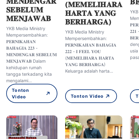
𝐌𝐄𝐍𝐃𝐄𝐍𝐆𝐀𝐑
𝐁
(𝐌𝐄𝐌𝐄𝐋𝐈𝐇𝐀𝐑𝐀
𝐒𝐄𝐁𝐄𝐋𝐔𝐌
𝐇𝐀𝐑𝐓𝐀 𝐘𝐀𝐍𝐆
YKB 
𝐌𝐄𝐍𝐉𝐀𝐖𝐀𝐁
Mem
𝐁𝐄𝐑𝐇𝐀𝐑𝐆𝐀)
𝐏𝐄𝐑
YKB Media Ministry
𝟐𝟐𝟏
YKB Media Ministry
Mempersembahkan:
𝐁𝐄
Mempersembahkan:
𝐏𝐄𝐑𝐍𝐈𝐊𝐀𝐇𝐀𝐍
den
𝐏𝐄𝐑𝐍𝐈𝐊𝐀𝐇𝐀𝐍 𝐁𝐀𝐇𝐀𝐆𝐈𝐀
𝐁𝐀𝐇𝐀𝐆𝐈𝐀 𝟐𝟐𝟑 -
usia
𝟐𝟐𝟐 - 𝐈 𝐅𝐄𝐄𝐋 𝐘𝐎𝐔
𝐌𝐄𝐍𝐃𝐄𝐍𝐆𝐀𝐑 𝐒𝐄𝐁𝐄𝐋𝐔𝐌
pas
(𝐌𝐄𝐌𝐄𝐋𝐈𝐇𝐀𝐑𝐀 𝐇𝐀𝐑𝐓𝐀
𝐌𝐄𝐍𝐉𝐀𝐖𝐀𝐁 Dalam
𝐘𝐀𝐍𝐆 𝐁𝐄𝐑𝐇𝐀𝐑𝐆𝐀)
kehidupan rumah
Keluarga adalah harta…
tangga terkadang kita
mengalami…
Tonton
Tonton Video
T
Video