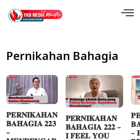
Pernikahan Bahagia
𝐏𝐄𝐑𝐍𝐈𝐊𝐀𝐇𝐀𝐍
𝐏
𝐏𝐄𝐑𝐍𝐈𝐊𝐀𝐇𝐀𝐍
𝐁𝐀𝐇𝐀𝐆𝐈𝐀 𝟐𝟐𝟑
𝐁
𝐁𝐀𝐇𝐀𝐆𝐈𝐀 𝟐𝟐𝟐 –
–
– 
𝐈 𝐅𝐄𝐄𝐋 𝐘𝐎𝐔