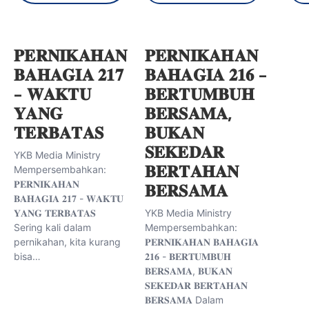
𝐏𝐄𝐑𝐍𝐈𝐊𝐀𝐇𝐀𝐍
𝐏𝐄𝐑𝐍𝐈𝐊𝐀𝐇𝐀𝐍
𝐁𝐀𝐇𝐀𝐆𝐈𝐀 𝟐𝟏𝟕
𝐁𝐀𝐇𝐀𝐆𝐈𝐀 𝟐𝟏𝟔 –
– 𝐖𝐀𝐊𝐓𝐔
𝐁𝐄𝐑𝐓𝐔𝐌𝐁𝐔𝐇
𝐘𝐀𝐍𝐆
𝐁𝐄𝐑𝐒𝐀𝐌𝐀,
𝐓𝐄𝐑𝐁𝐀𝐓𝐀𝐒
𝐁𝐔𝐊𝐀𝐍
𝐒𝐄𝐊𝐄𝐃𝐀𝐑
YKB Media Ministry
𝐁𝐄𝐑𝐓𝐀𝐇𝐀𝐍
Mempersembahkan:
𝐏𝐄𝐑𝐍𝐈𝐊𝐀𝐇𝐀𝐍
𝐁𝐄𝐑𝐒𝐀𝐌𝐀
𝐁𝐀𝐇𝐀𝐆𝐈𝐀 𝟐𝟏𝟕 - 𝐖𝐀𝐊𝐓𝐔
𝐘𝐀𝐍𝐆 𝐓𝐄𝐑𝐁𝐀𝐓𝐀𝐒
YKB Media Ministry
Sering kali dalam
Mempersembahkan:
pernikahan, kita kurang
𝐏𝐄𝐑𝐍𝐈𝐊𝐀𝐇𝐀𝐍 𝐁𝐀𝐇𝐀𝐆𝐈𝐀
bisa…
𝟐𝟏𝟔 - 𝐁𝐄𝐑𝐓𝐔𝐌𝐁𝐔𝐇
𝐁𝐄𝐑𝐒𝐀𝐌𝐀, 𝐁𝐔𝐊𝐀𝐍
𝐒𝐄𝐊𝐄𝐃𝐀𝐑 𝐁𝐄𝐑𝐓𝐀𝐇𝐀𝐍
𝐁𝐄𝐑𝐒𝐀𝐌𝐀 Dalam