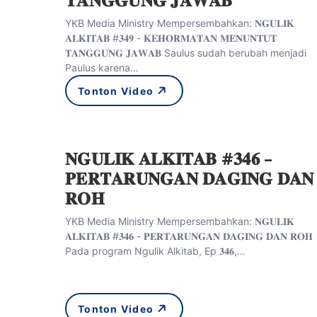
YKB Media Ministry Mempersembahkan: 𝐍𝐆𝐔𝐋𝐈𝐊
𝐀𝐋𝐊𝐈𝐓𝐀𝐁 #𝟑𝟒𝟗 - 𝐊𝐄𝐇𝐎𝐑𝐌𝐀𝐓𝐀𝐍 𝐌𝐄𝐍𝐔𝐍𝐓𝐔𝐓
𝐓𝐀𝐍𝐆𝐆𝐔𝐍𝐆 𝐉𝐀𝐖𝐀𝐁 Saulus sudah berubah menjadi
Paulus karena…
Tonton Video
𝐍𝐆𝐔𝐋𝐈𝐊 𝐀𝐋𝐊𝐈𝐓𝐀𝐁 #𝟑𝟒𝟔 –
𝐏𝐄𝐑𝐓𝐀𝐑𝐔𝐍𝐆𝐀𝐍 𝐃𝐀𝐆𝐈𝐍𝐆 𝐃𝐀𝐍
𝐑𝐎𝐇
YKB Media Ministry Mempersembahkan: 𝐍𝐆𝐔𝐋𝐈𝐊
𝐀𝐋𝐊𝐈𝐓𝐀𝐁 #𝟑𝟒𝟔 - 𝐏𝐄𝐑𝐓𝐀𝐑𝐔𝐍𝐆𝐀𝐍 𝐃𝐀𝐆𝐈𝐍𝐆 𝐃𝐀𝐍 𝐑𝐎𝐇
Pada program Ngulik Alkitab, Ep 𝟑𝟒𝟔,…
Tonton Video