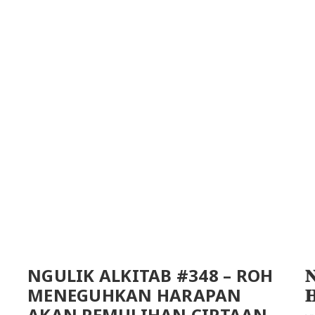
NGULIK ALKITAB #348 – ROH

MENEGUHKAN HARAPAN

AKAN PEMULIHAN CIPTAAN