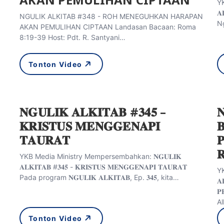
YK
𝐀
NGULIK ALKITAB #348 - ROH MENEGUHKAN HARAPAN
Ng
AKAN PEMULIHAN CIPTAAN Landasan Bacaan: Roma
8:19-39 Host: Pdt. R. Santyani…
Tonton Video
𝐍𝐆𝐔𝐋𝐈𝐊 𝐀𝐋𝐊𝐈𝐓𝐀𝐁 #𝟑𝟒𝟓 –

𝐊𝐑𝐈𝐒𝐓𝐔𝐒 𝐌𝐄𝐍𝐆𝐆𝐄𝐍𝐀𝐏𝐈

𝐓𝐀𝐔𝐑𝐀𝐓


YKB Media Ministry Mempersembahkan: 𝐍𝐆𝐔𝐋𝐈𝐊
𝐀𝐋𝐊𝐈𝐓𝐀𝐁 #𝟑𝟒𝟓 - 𝐊𝐑𝐈𝐒𝐓𝐔𝐒 𝐌𝐄𝐍𝐆𝐆𝐄𝐍𝐀𝐏𝐈 𝐓𝐀𝐔𝐑𝐀𝐓
YK
Pada program 𝐍𝐆𝐔𝐋𝐈𝐊 𝐀𝐋𝐊𝐈𝐓𝐀𝐁, Ep. 𝟑𝟒𝟓, kita…
𝐀
𝐏
Al
Tonton Video