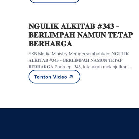
𝐍𝐆𝐔𝐋𝐈𝐊 𝐀𝐋𝐊𝐈𝐓𝐀𝐁 #𝟑𝟒𝟑 –
𝐁𝐄𝐑𝐋𝐈𝐌𝐏𝐀𝐇 𝐍𝐀𝐌𝐔𝐍 𝐓𝐄𝐓𝐀𝐏
𝐁𝐄𝐑𝐇𝐀𝐑𝐆𝐀
YKB Media Ministry Mempersembahkan: 𝐍𝐆𝐔𝐋𝐈𝐊
𝐀𝐋𝐊𝐈𝐓𝐀𝐁 #𝟑𝟒𝟑 - 𝐁𝐄𝐑𝐋𝐈𝐌𝐏𝐀𝐇 𝐍𝐀𝐌𝐔𝐍 𝐓𝐄𝐓𝐀𝐏
𝐁𝐄𝐑𝐇𝐀𝐑𝐆𝐀 Pada ep. 𝟑𝟒𝟑, kita akan melanjutkan…
Tonton Video