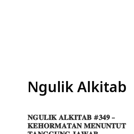
Ngulik Alkitab
𝐍𝐆𝐔𝐋𝐈𝐊 𝐀𝐋𝐊𝐈𝐓𝐀𝐁 #𝟑𝟒𝟗 –
𝐊𝐄𝐇𝐎𝐑𝐌𝐀𝐓𝐀𝐍 𝐌𝐄𝐍𝐔𝐍𝐓𝐔𝐓
𝐓𝐀𝐍𝐆𝐆𝐔𝐍𝐆 𝐉𝐀𝐖𝐀𝐁