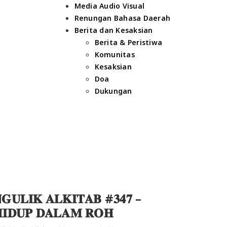
Media Audio Visual
Renungan Bahasa Daerah
Berita dan Kesaksian
Berita & Peristiwa
Komunitas
Kesaksian
Doa
Dukungan
𝐆𝐔𝐋𝐈𝐊 𝐀𝐋𝐊𝐈𝐓𝐀𝐁 #𝟑𝟒𝟕 –
𝐈𝐃𝐔𝐏 𝐃𝐀𝐋𝐀𝐌 𝐑𝐎𝐇