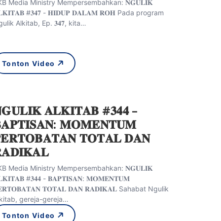
B Media Ministry Mempersembahkan: 𝐍𝐆𝐔𝐋𝐈𝐊
𝐋𝐊𝐈𝐓𝐀𝐁 #𝟑𝟒𝟕 - 𝐇𝐈𝐃𝐔𝐏 𝐃𝐀𝐋𝐀𝐌 𝐑𝐎𝐇 Pada program
ulik Alkitab, Ep. 𝟑𝟒𝟕, kita…
Tonton Video
𝐆𝐔𝐋𝐈𝐊 𝐀𝐋𝐊𝐈𝐓𝐀𝐁 #𝟑𝟒𝟒 –
𝐀𝐏𝐓𝐈𝐒𝐀𝐍: 𝐌𝐎𝐌𝐄𝐍𝐓𝐔𝐌
𝐄𝐑𝐓𝐎𝐁𝐀𝐓𝐀𝐍 𝐓𝐎𝐓𝐀𝐋 𝐃𝐀𝐍
𝐀𝐃𝐈𝐊𝐀𝐋
B Media Ministry Mempersembahkan: 𝐍𝐆𝐔𝐋𝐈𝐊
𝐋𝐊𝐈𝐓𝐀𝐁 #𝟑𝟒𝟒 - 𝐁𝐀𝐏𝐓𝐈𝐒𝐀𝐍: 𝐌𝐎𝐌𝐄𝐍𝐓𝐔𝐌
𝐄𝐑𝐓𝐎𝐁𝐀𝐓𝐀𝐍 𝐓𝐎𝐓𝐀𝐋 𝐃𝐀𝐍 𝐑𝐀𝐃𝐈𝐊𝐀𝐋 Sahabat Ngulik
kitab, gereja-gereja…
Tonton Video