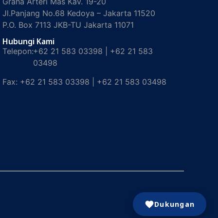
Graha Arteri Mas Kav. 19-20
Jl.Panjang No.68 Kedoya – Jakarta 11520
P.O. Box 7113 JKB-TU Jakarta 11071
Hubungi Kami
Telepon:
+62 21 583 03398 | +62 21 583
03498
Fax:
+62 21 583 03398 | +62 21 583 03498
Dukungan