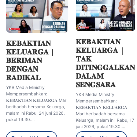
𝐊𝐄𝐁𝐀𝐊𝐓𝐈𝐀𝐍
𝐊𝐄𝐁𝐀𝐊𝐓𝐈𝐀𝐍
𝐊𝐄𝐋𝐔𝐀𝐑𝐆𝐀 |
𝐊𝐄𝐋𝐔𝐀𝐑𝐆𝐀 |
𝐓𝐀𝐊
𝐁𝐄𝐑𝐈𝐌𝐀𝐍
𝐃𝐈𝐓𝐈𝐍𝐆𝐆𝐀𝐋𝐊𝐀𝐍
𝐃𝐄𝐍𝐆𝐀𝐍
𝐃𝐀𝐋𝐀𝐌
𝐑𝐀𝐃𝐈𝐊𝐀𝐋
𝐒𝐄𝐍𝐆𝐒𝐀𝐑𝐀
YKB Media Ministry
Mempersembahkan:
YKB Media Ministry
𝐊𝐄𝐁𝐀𝐊𝐓𝐈𝐀𝐍 𝐊𝐄𝐋𝐔𝐀𝐑𝐆𝐀 Mari
Mempersembahkan:
beribadah bersama Keluarga,
𝐊𝐄𝐁𝐀𝐊𝐓𝐈𝐀𝐍 𝐊𝐄𝐋𝐔𝐀𝐑𝐆𝐀
malam ini Rabu, 24 juni 2026,
Mari beribadah bersama
pukul 19.30.…
Keluarga, malam ini, Rabu, 17
juni 2026, pukul 19.30.…