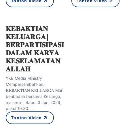
Tonton Video
Tonton Video
𝐊𝐄𝐁𝐀𝐊𝐓𝐈𝐀𝐍
𝐊𝐄𝐋𝐔𝐀𝐑𝐆𝐀|
𝐁𝐄𝐑𝐏𝐀𝐑𝐓𝐈𝐒𝐈𝐏𝐀𝐒𝐈
𝐃𝐀𝐋𝐀𝐌 𝐊𝐀𝐑𝐘𝐀
𝐊𝐄𝐒𝐄𝐋𝐀𝐌𝐀𝐓𝐀𝐍
𝐀𝐋𝐋𝐀𝐇
YKB Media Ministry
Mempersembahkan:
𝐊𝐄𝐁𝐀𝐊𝐓𝐈𝐀𝐍 𝐊𝐄𝐋𝐔𝐀𝐑𝐆𝐀 Mari
beribadah bersama Keluarga,
malam ini, Rabu, 3 Juni 2026,
pukul 19.30.…
Tonton Video