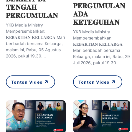
𝐏𝐄𝐑𝐆𝐔𝐌𝐔𝐋𝐀𝐍
𝐓𝐄𝐍𝐆𝐀𝐇
𝐀𝐃𝐀
𝐏𝐄𝐑𝐆𝐔𝐌𝐔𝐋𝐀𝐍
𝐊𝐄𝐓𝐄𝐆𝐔𝐇𝐀𝐍
YKB Media Ministry
Mempersembahkan:
YKB Media Ministry
𝐊𝐄𝐁𝐀𝐊𝐓𝐈𝐀𝐍 𝐊𝐄𝐋𝐔𝐀𝐑𝐆𝐀 Mari
Mempersembahkan:
beribadah bersama Keluarga,
𝐊𝐄𝐁𝐀𝐊𝐓𝐈𝐀𝐍 𝐊𝐄𝐋𝐔𝐀𝐑𝐆𝐀
malam ini, Rabu, 05 Agustus
Mari beribadah bersama
2026, pukul 19.30.…
Keluarga, malam ini, Rabu, 29
Juli 2026, pukul 19.30.…
Tonton Video
Tonton Video