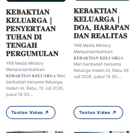
𝐊𝐄𝐁𝐀𝐊𝐓𝐈𝐀𝐍
𝐊𝐄𝐁𝐀𝐊𝐓𝐈𝐀𝐍
𝐊𝐄𝐋𝐔𝐀𝐑𝐆𝐀 |
𝐊𝐄𝐋𝐔𝐀𝐑𝐆𝐀 |
𝐃𝐎𝐀, 𝐇𝐀𝐑𝐀𝐏𝐀𝐍
𝐏𝐄𝐍𝐘𝐄𝐑𝐓𝐀𝐀𝐍
𝐃𝐀𝐍 𝐑𝐄𝐀𝐋𝐈𝐓𝐀𝐒
𝐓𝐔𝐇𝐀𝐍 𝐃𝐈
𝐓𝐄𝐍𝐆𝐀𝐇
YKB Media Ministry
𝐏𝐄𝐑𝐆𝐔𝐌𝐔𝐋𝐀𝐍
Mempersembahkan:
𝐊𝐄𝐁𝐀𝐊𝐓𝐈𝐀𝐍 𝐊𝐄𝐋𝐔𝐀𝐑𝐆𝐀
YKB Media Ministry
Mari beribadah bersama
Mempersembahkan:
Keluarga malam ini, Rabu 08
𝐊𝐄𝐁𝐀𝐊𝐓𝐈𝐀𝐍 𝐊𝐄𝐋𝐔𝐀𝐑𝐆𝐀 Mari
Juli 2026, pukul 19.30.…
beribadah bersama Keluarga,
malam ini. Rabu, 15 Juli 2026,
pukul 19.30.…
Tonton Video
Tonton Video