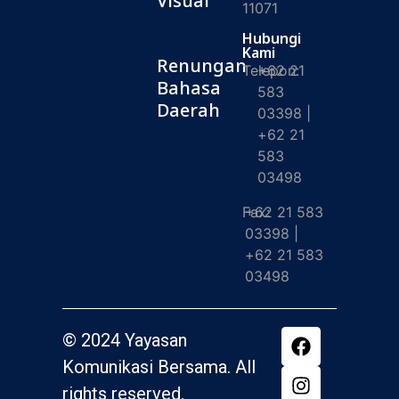
Visual
11071
Hubungi
Kami
Renungan
Telepon:
+62 21
Bahasa
583
Daerah
03398 |
+62 21
583
03498
Fax:
+62 21 583
03398 |
+62 21 583
03498
© 2024 Yayasan
Komunikasi Bersama. All
rights reserved.