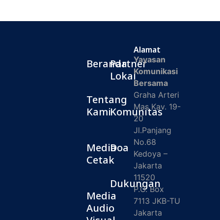
Alamat
Yayasan
Beranda
Partner
Komunikasi
Lokal
Bersama
Graha Arteri
Tentang
Mas Kav. 19-
Kami
Komunitas
20
Jl.Panjang
No.68
Media
Doa
Kedoya –
Cetak
Jakarta
11520
Dukungan
P.O. Box
Media
7113 JKB-TU
Audio
Jakarta