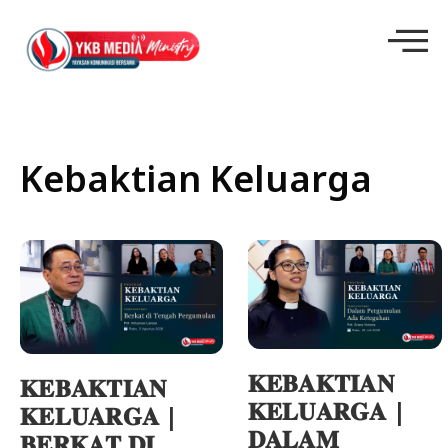
Kebaktian Keluarga
𝐊𝐄𝐁𝐀𝐊𝐓𝐈𝐀𝐍
𝐊𝐄𝐁𝐀𝐊𝐓𝐈𝐀𝐍
𝐊𝐄𝐋𝐔𝐀𝐑𝐆𝐀 |
𝐊𝐄𝐋𝐔𝐀𝐑𝐆𝐀 |
𝐃𝐀𝐋𝐀𝐌
𝐁𝐄𝐑𝐊𝐀𝐓 𝐃𝐈