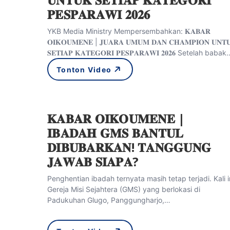
𝐏𝐄𝐒𝐏𝐀𝐑𝐀𝐖𝐈 𝟐𝟎𝟐𝟔
YKB Media Ministry Mempersembahkan: 𝐊𝐀𝐁𝐀𝐑
𝐎𝐈𝐊𝐎𝐔𝐌𝐄𝐍𝐄 | 𝐉𝐔𝐀𝐑𝐀 𝐔𝐌𝐔𝐌 𝐃𝐀𝐍 𝐂𝐇𝐀𝐌𝐏𝐈𝐎𝐍 𝐔𝐍𝐓
𝐒𝐄𝐓𝐈𝐀𝐏 𝐊𝐀𝐓𝐄𝐆𝐎𝐑𝐈 𝐏𝐄𝐒𝐏𝐀𝐑𝐀𝐖𝐈 𝟐𝟎𝟐𝟔 Setelah babak
Tonton Video
𝐊𝐀𝐁𝐀𝐑 𝐎𝐈𝐊𝐎𝐔𝐌𝐄𝐍𝐄 |
𝐈𝐁𝐀𝐃𝐀𝐇 𝐆𝐌𝐒 𝐁𝐀𝐍𝐓𝐔𝐋
𝐃𝐈𝐁𝐔𝐁𝐀𝐑𝐊𝐀𝐍! 𝐓𝐀𝐍𝐆𝐆𝐔𝐍𝐆
𝐉𝐀𝐖𝐀𝐁 𝐒𝐈𝐀𝐏𝐀?
Penghentian ibadah ternyata masih tetap terjadi. Kali i
Gereja Misi Sejahtera (GMS) yang berlokasi di
Padukuhan Glugo, Panggungharjo,…