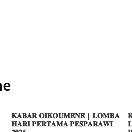
ne
𝐊𝐀𝐁𝐀𝐑 𝐎𝐈𝐊𝐎𝐔𝐌𝐄𝐍𝐄 | 𝐋𝐎𝐌𝐁𝐀

𝐇𝐀𝐑𝐈 𝐏𝐄𝐑𝐓𝐀𝐌𝐀 𝐏𝐄𝐒𝐏𝐀𝐑𝐀𝐖𝐈

𝟐𝟎𝟐𝟔
