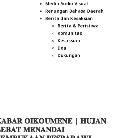
Media Audio Visual
Renungan Bahasa Daerah
Berita dan Kesaksian
Berita & Peristiwa
Komunitas
Kesaksian
Doa
Dukungan
𝐀𝐁𝐀𝐑 𝐎𝐈𝐊𝐎𝐔𝐌𝐄𝐍𝐄 | 𝐇𝐔𝐉𝐀𝐍
𝐄𝐁𝐀𝐓 𝐌𝐄𝐍𝐀𝐍𝐃𝐀𝐈
𝐄𝐌𝐁𝐔𝐊𝐀𝐀𝐍 𝐏𝐄𝐒𝐏𝐀𝐑𝐀𝐖𝐈