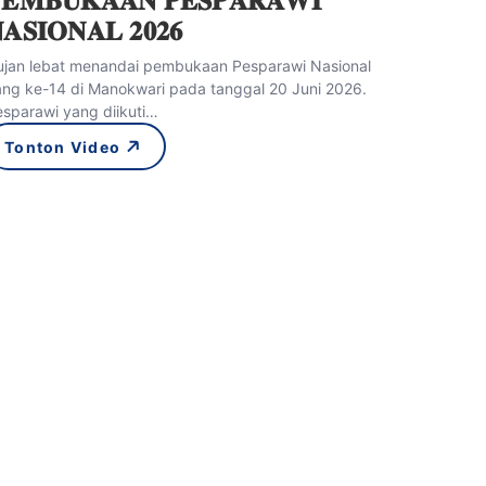
𝐀𝐒𝐈𝐎𝐍𝐀𝐋 𝟐𝟎𝟐𝟔
ujan lebat menandai pembukaan Pesparawi Nasional
ang ke-14 di Manokwari pada tanggal 20 Juni 2026.
sparawi yang diikuti…
Tonton Video