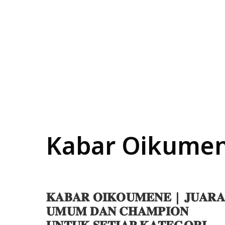
Kabar Oikume
𝐊𝐀𝐁𝐀𝐑 𝐎𝐈𝐊𝐎𝐔𝐌𝐄𝐍𝐄 | 𝐉𝐔𝐀𝐑𝐀
𝐔𝐌𝐔𝐌 𝐃𝐀𝐍 𝐂𝐇𝐀𝐌𝐏𝐈𝐎𝐍
𝐔𝐍𝐓𝐔𝐊 𝐒𝐄𝐓𝐈𝐀𝐏 𝐊𝐀𝐓𝐄𝐆𝐎𝐑𝐈