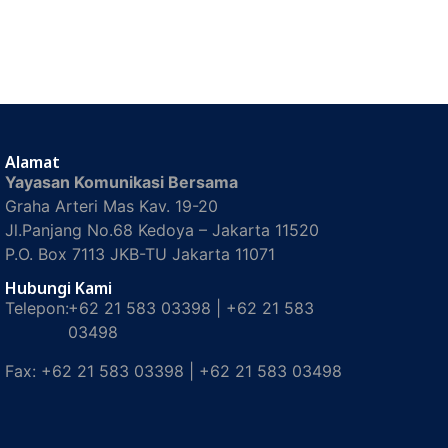
Alamat
Yayasan Komunikasi Bersama
Graha Arteri Mas Kav. 19-20
Jl.Panjang No.68 Kedoya – Jakarta 11520
P.O. Box 7113 JKB-TU Jakarta 11071
Hubungi Kami
Telepon:
+62 21 583 03398 | +62 21 583
03498
Fax:
+62 21 583 03398 | +62 21 583 03498