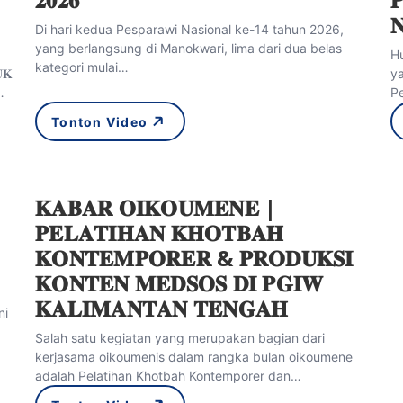

Di hari kedua Pesparawi Nasional ke-14 tahun 2026,
yang berlangsung di Manokwari, lima dari dua belas
H
kategori mulai…
𝐊
y
…
Pe
Tonton Video
𝐊𝐀𝐁𝐀𝐑 𝐎𝐈𝐊𝐎𝐔𝐌𝐄𝐍𝐄 |
𝐏𝐄𝐋𝐀𝐓𝐈𝐇𝐀𝐍 𝐊𝐇𝐎𝐓𝐁𝐀𝐇
𝐊𝐎𝐍𝐓𝐄𝐌𝐏𝐎𝐑𝐄𝐑 & 𝐏𝐑𝐎𝐃𝐔𝐊𝐒𝐈
𝐊𝐎𝐍𝐓𝐄𝐍 𝐌𝐄𝐃𝐒𝐎𝐒 𝐃𝐈 𝐏𝐆𝐈𝐖
𝐊𝐀𝐋𝐈𝐌𝐀𝐍𝐓𝐀𝐍 𝐓𝐄𝐍𝐆𝐀𝐇
ni
Salah satu kegiatan yang merupakan bagian dari
kerjasama oikoumenis dalam rangka bulan oikoumene
adalah Pelatihan Khotbah Kontemporer dan…