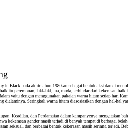
ng
in Black pada akhir tahun 1980-an sebagai bentuk aksi damai menol
 itu perempuan, laki-laki, tua, muda, terhindar dari kekerasan baik it
dalam yaitu dengan menggunakan pakaian warna hitam setiap hari Ka
g dialaminya. Seringkali warna hitam diasosiasikan dengan hal-hal yan
dupan, Keadilan, dan Perdamaian dalam kampanyenya mengatakan bahw
hwa kekerasan gender masih terjadi di banyak tempat di berbagai bel
erasan seksual, dan berbagai bentuk kekerasan masih serinng terjadi. 