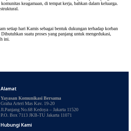
i komunitas keagamaan, di tempat kerja, bahkan dalam keluarga.
truktural.
tam setiap hari Kamis sebagai bentuk dukungan terhadap korban
n. Dibutuhkan suatu proses yang panjang untuk mengedukasi,
 ini.
Alamat
Yayasan Komunikasi Bersama
Graha Arteri Mas Kav. 19-20
Jl.Panjang No.68 Kedoya – Jakarta 11520
P.O. Box 7113 JKB-TU Jakarta 11071
Hubungi Kami