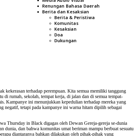
Media Audio Visual
Renungan Bahasa Daerah
Berita dan Kesaksian
Berita & Peristiwa
Komunitas
Kesaksian
Doa
Dukungan
ak kekerasan terhadap perempuan. Kita semua memiliki tanggung
u di rumah, sekolah, tempat kerja, di jalan dan di semua tempat-
mis. Kampanye ini menunjukkan kepedulian terhadap mereka yang
g negatif, tetapi pada kampanye ini warna hitam dipilih sebagai
a Thursday in Black digagas oleh Dewan Gereja-gereja se-dunia
ahan dunia, dan bahwa komunitas umat beriman mampu berbuat sesuatu
Beberapa diantaranya bahkan dilakukan oleh pihak-pihak yang