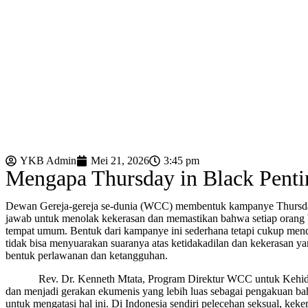
YKB Admin
Mei 21, 2026
3:45 pm
Mengapa Thursday in Black Penti
Dewan Gereja-gereja se-dunia (WCC) membentuk kampanye Thursday 
jawab untuk menolak kekerasan dan memastikan bahwa setiap orang baik
tempat umum. Bentuk dari kampanye ini sederhana tetapi cukup men
tidak bisa menyuarakan suaranya atas ketidakadilan dan kekerasan yan
bentuk perlawanan dan ketangguhan.
R
ev. Dr. Kenneth Mtata, Program Direktur WCC untuk Kehi
dan menjadi gerakan ekumenis yang lebih luas sebagai pengakuan ba
untuk mengatasi hal ini. Di Indonesia sendiri pelecehan seksual, kek