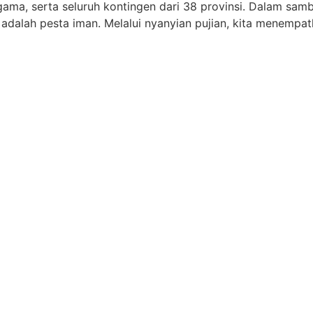
h agama, serta seluruh kontingen dari 38 provinsi. Dala
 adalah pesta iman. Melalui nyanyian pujian, kita menemp
a Pesparawi kali ini berhasil meraih Rekor Musium Rekor 
ukan penanaman pohon khas daerah. Sebanyak 38 pohon kha
nggunaan botol plastik. Hal ini merupakan wujud penguata
sparawi 2026 adalah kontingen Sulawesi Utara. Sedangkan 
ya
aluku
. Sumatra Utara
 Barat Daya (
gold),
mur (gold),
ov. Kalimantan Timur
si Selatan