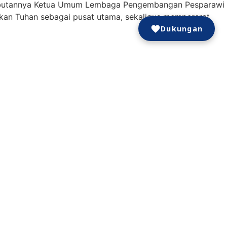
m sambutannya Ketua Umum Lembaga Pengembangan Pesparawi
atkan Tuhan sebagai pusat utama, sekaligus mempererat
Dukungan
Indonesia (MURI) sebagai even keagamaan terbesar dengan
s daerah ditanam dan seluruh peserta menggunakan
n ekoteologi dan gerakan ramah lingkungan.
champion untuk setiap kategori sebagai berikut: