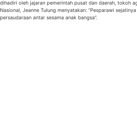
dihadiri oleh jajaran pemerintah pusat dan daerah, toko
Nasional, Jeanne Tulung menyatakan: “Pesparawi sejatinya
persaudaraan antar sesama anak bangsa”.
Pesparawi ke XIV ini berbeda dari yang sebelumnya, karen
penggunaan tumbler. Pada pesparawi kali ini juga dilak
tumbler selama kegiatan berlangsung untuk mengurangi pe
Juarau mum Pespartawi dan sekaligus peraih grandprix pe
Champion untuk Kategori VG adalah Prov. Papua Barat Da
Champion untuk Kategori Musik Pop Gereja adalah Prov. M
Champion untuk Kategori Solo Anak usia 11-15 tahun: Prov
Champion untuk Kategori Solo Anak usia 7-10: Prov. Papua
Champion untuk Kategori Remaja Putra: Prov. DKI Jakarta (
Champion untuk Kategori Solo Remaja Putri: Prov. Jawa Ti
Champion untuk Kategori Paduan Suara Remaja Pemuda: Pr
Champion untuk Kategori Paduan Suara Anak: Prov. Sulawe